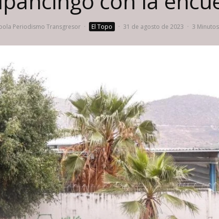
lpancingo con la encu
ola Periodismo Transgresor
·
El Topo
·
31 de agosto de 2023
·
3 Minutos