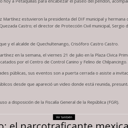
ó hoy a Petaquillas para encabezar el paseo del pendón, acompañ
Martínez estuvieron la presidenta del DIF municipal y hermana de
uezada Castro; el director de Protección Civil municipal, Sergio 
que y el alcalde de Quechultenango, Crisóforo Castro Castro.
rtínez en la semana, el viernes 21 de julio en la Plaza Cívica Pr
catados por el Centro de Control Canino y Felino de Chilpancingo.
dades públicas, sus eventos son a puerta cerrada o asiste a invit
públicos desde que apareció un video donde está reunida, presun
uso a disposición de la Fiscalía General de la República (FGR).
Ver también
o: el narcotraficante mexi