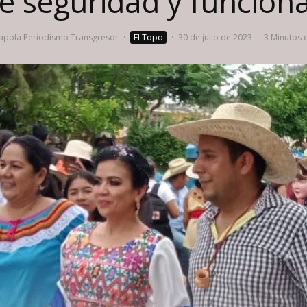
e seguridad y funciona
pola Periodismo Transgresor
·
El Topo
·
30 de julio de 2023
·
3 Minutos d