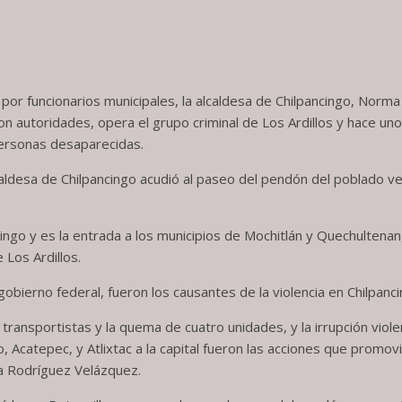
or funcionarios municipales, la alcaldesa de Chilpancingo, Norma
n autoridades, opera el grupo criminal de Los Ardillos y hace uno
personas desaparecidas.
aldesa de Chilpancingo acudió al paseo del pendón del poblado vec
cingo y es la entrada a los municipios de Mochitlán y Quechulten
 Los Ardillos.
obierno federal, fueron los causantes de la violencia en Chilpanc
ransportistas y la quema de cuatro unidades, y la irrupción viol
Acatepec, y Atlixtac a la capital fueron las acciones que promovi
la Rodríguez Velázquez.