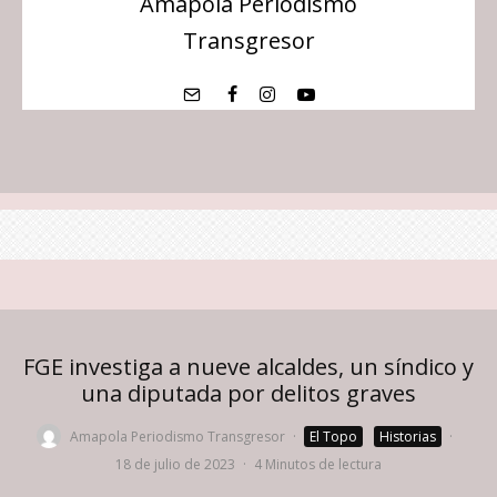
Amapola Periodismo
Transgresor
FGE investiga a nueve alcaldes, un síndico y
una diputada por delitos graves
Amapola Periodismo Transgresor
·
El Topo
Historias
·
18 de julio de 2023
·
4 Minutos de lectura