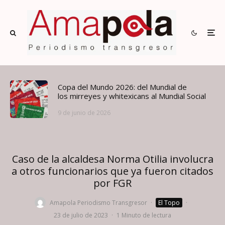
Copa del Mundo 2026: del Mundial de
los mirreyes y whitexicans al Mundial Social
9 de junio de 2026
Caso de la alcaldesa Norma Otilia involucra
a otros funcionarios que ya fueron citados
por FGR
Amapola Periodismo Transgresor
·
El Topo
·
23 de julio de 2023
·
1 Minuto de lectura