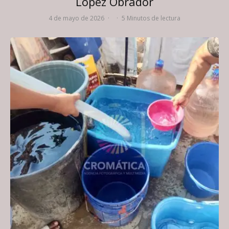
López Obrador
4 de mayo de 2026
·
·
5 Minutos de lectura