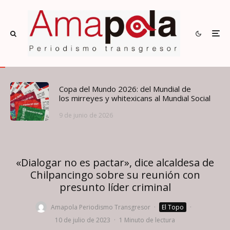
Copa del Mundo 2026: del Mundial de
los mirreyes y whitexicans al Mundial Social
9 de junio de 2026
«Dialogar no es pactar», dice alcaldesa de
Chilpancingo sobre su reunión con
presunto líder criminal
Amapola Periodismo Transgresor
·
El Topo
·
10 de julio de 2023
·
1 Minuto de lectura