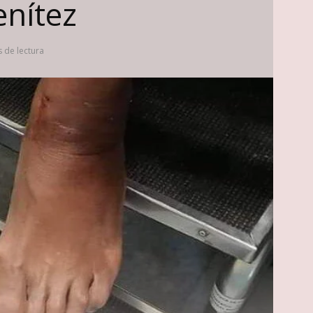
enítez
 de lectura