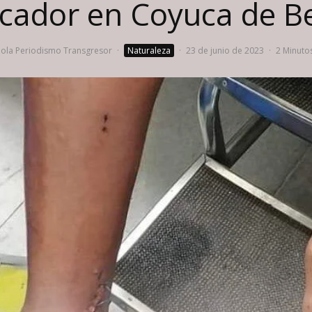
cador en Coyuca de B
la Periodismo Transgresor
·
Naturaleza
·
23 de junio de 2023
·
2 Minutos