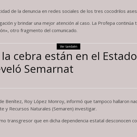
dad de la denuncia en redes sociales de los tres cocodrilos ases
igación y brindar una mejor atención al caso. La Profepa continúa 
egión», otro fragmento del comunicado.
Ver también
 la cebra están en el Estad
eveló Semarnat
 de Benítez, Roy López Monroy, informó que tampoco hallaron nad
te y Recursos Naturales (Semaren) investigar.
mo transgresor que en dicha dependencia estatal desconocen c