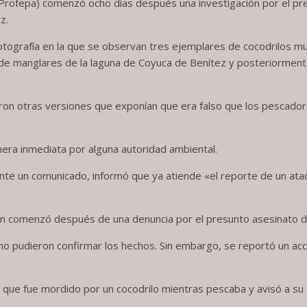
(Profepa) comenzó ocho días después una investigación por el pr
z.
 fotografía en la que se observan tres ejemplares de cocodrilos m
 de manglares de la laguna de Coyuca de Benítez y posteriormen
on otras versiones que exponían que era falso que los pescadores
era inmediata por alguna autoridad ambiental.
nte un comunicado, informó que ya atiende «el reporte de un ata
ión comenzó después de una denuncia por el presunto asesinato d
 no pudieron confirmar los hechos. Sin embargo, se reportó un ac
ue fue mordido por un cocodrilo mientras pescaba y avisó a su fa