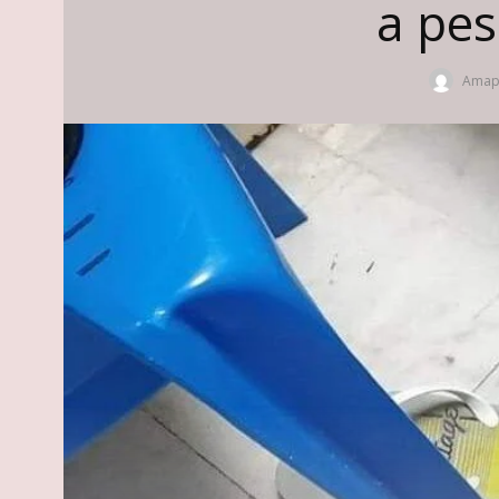
a pes
Amapo