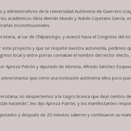
 y administrativos de la Universidad Autónoma de Guerrero (Ua
 a los académicos Silvia Alemán Mundo y Rubén Cayetano García, e
rarlas inconstitucionales.
ersitaria, al sur de Chilpancingo, y avanzó hacia el Congreso del e
r este proyecto y que se respete nuestra autonomía, pedimos qu
greso local y entre porras coreaban el nombre del rector electo, 
or Apreza Patrón y diputado de Morena, Alfredo Sánchez Esquivel
s universitarios que como una institución autónoma ellos poco pue
versitaria, no despertemos a la Uagro bronca que dejó cientos 
tán haciendo”, les dijo Apreza Patrón, y los manifestantes respo
diputados y después de 20 minutos salieron y continuaron su manife