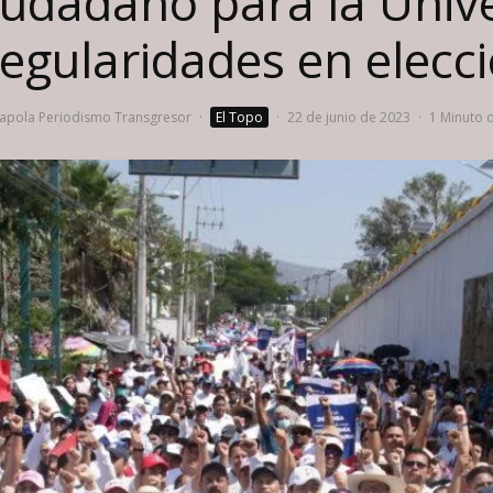
ciudadano para la Univ
regularidades en elecc
pola Periodismo Transgresor
·
El Topo
·
22 de junio de 2023
·
1 Minuto d