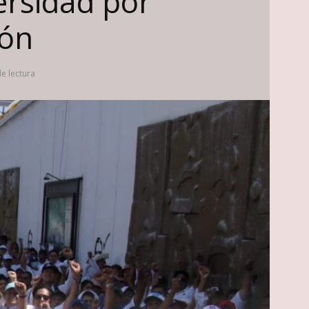
ersidad por
ión
e lectura