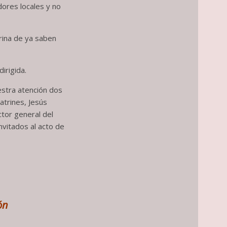
dores locales y no
brina de ya saben
irigida.
estra atención dos
trines, Jesús
ctor general del
nvitados al acto de
ón