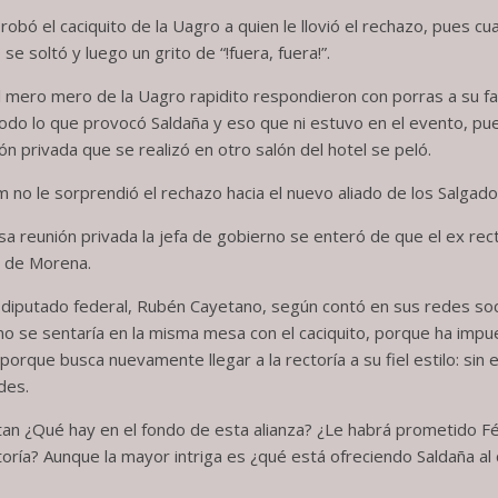
robó el caciquito de la Uagro a quien le llovió el rechazo, pues c
e soltó y luego un grito de “!fuera, fuera!”.
 mero mero de la Uagro rapidito respondieron con porras a su fav
 Todo lo que provocó Saldaña y eso que ni estuvo en el evento, pu
ón privada que se realizó en otro salón del hotel se peló.
 no le sorprendió el rechazo hacia el nuevo aliado de los Salgado
a reunión privada la jefa de gobierno se enteró de que el ex rec
as de Morena.
 diputado federal, Rubén Cayetano, según contó en sus redes socia
o se sentaría en la misma mesa con el caciquito, porque ha impu
 porque busca nuevamente llegar a la rectoría a su fiel estilo: sin 
des.
n ¿Qué hay en el fondo de esta alianza? ¿Le habrá prometido Fé
oría? Aunque la mayor intriga es ¿qué está ofreciendo Saldaña al 