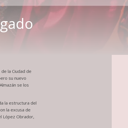
algado
o de la Ciudad de
pero su nuevo
 Almazán se los
da la estructura del
con la excusa de
el López Obrador,