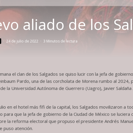
evo aliado de los S
·
24 de julio de 2022
·
3 Minutos de lectura
mana el clan de los Salgados se quiso lucir con la jefa de gobiern
einbaum Pardo, una de las corcholata de Morena rumbo al 2024, 
or de la Universidad Autónoma de Guerrero (Uagro), Javier Saldaña
io en el hotel más fifi de la capital, los Salgados movilizaron a to
o para que la jefa de gobierno de la Ciudad de México se luciera 
bre la reforma electoral que propuso el presidente Andrés Manu
ie puso atención.