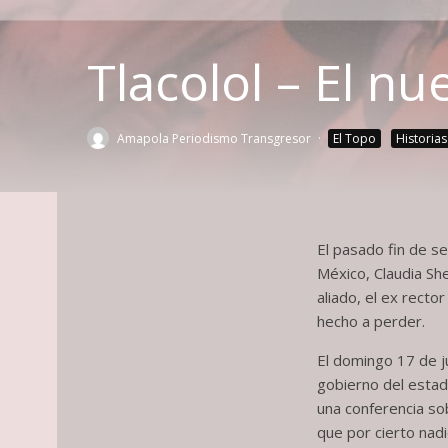
Tlacolol – El nu
Amapola Periodismo Transgresor
·
El Topo
Historias
El pasado fin de se
México, Claudia Sh
aliado, el ex rect
hecho a perder.
El domingo 17 de jul
gobierno del estad
una conferencia so
que por cierto nad