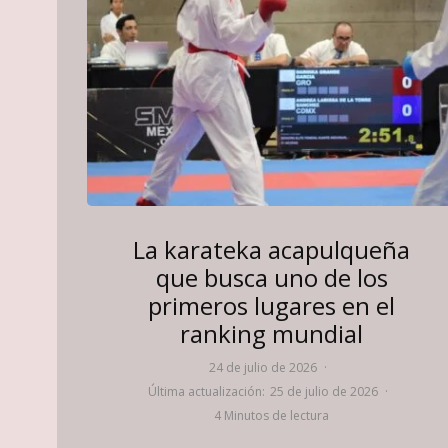
La karateka acapulqueña
que busca uno de los
primeros lugares en el
ranking mundial
24 de julio de 2026
·
Última actualización:
25 de julio de 2026
·
4 Minutos de lectura