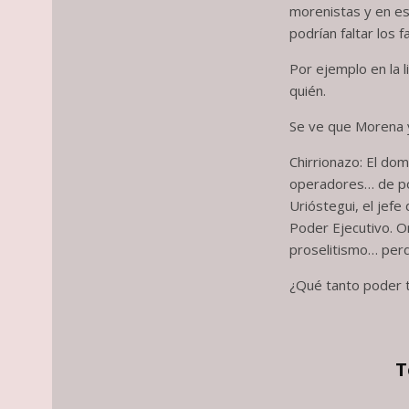
morenistas y en est
podrían faltar los 
Por ejemplo en la l
quién.
Se ve que Morena ya
Chirrionazo: El do
operadores… de por
Urióstegui, el jef
Poder Ejecutivo. Or
proselitismo… perd
¿Qué tanto poder t
T