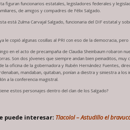
a figuran funcionarios estatales, legisladores federales y legisla
familiares, de amigos y compadres de Félix Salgado.
ista está Zulma Carvajal Salgado, funcionaria del DIF estatal y so
 le copió algunas cosillas al PRI con eso de la democracia, pero d
mingo en el acto de precampaña de Claudia Sheinbaum robaron nu
ras. Son dos jóvenes que siempre andan bien peinaditos, muy ca
e de la oficina de la gobernadora y Rubén Hernández Fuentes, dire
denaban, mandaban, quitaban, ponían a diestra y siniestra a los i
ón a la conferencia magistral.
iene estos personajes dentro del clan de los Salgado?
e puede interesar:
Tlacolol – Astudillo el bravuc