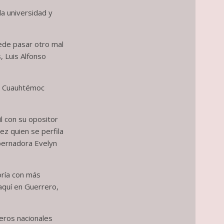
a universidad y
uede pasar otro mal
, Luis Alfonso
ey Cuauhtémoc
il con su opositor
ez quien se perfila
bernadora Evelyn
oría con más
aquí en Guerrero,
jeros nacionales