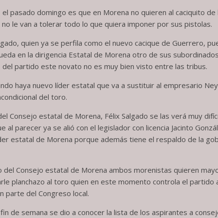
 el pasado domingo es que en Morena no quieren al caciquito de l
 no le van a tolerar todo lo que quiera imponer por sus pistolas.
Salgado, quien ya se perfila como el nuevo cacique de Guerrero, p
queda en la dirigencia Estatal de Morena otro de sus subordinados
del partido este novato no es muy bien visto entre las tribus.
ndo haya nuevo líder estatal que va a sustituir al empresario N
ncondicional del toro.
el Consejo estatal de Morena, Félix Salgado se las verá muy difíc
al parecer ya se alió con el legislador con licencia Jacinto Gonzál
der estatal de Morena porque además tiene el respaldo de la go
ro del Consejo estatal de Morena ambos morenistas quieren may
rle planchazo al toro quien en este momento controla el partido 
an parte del Congreso local.
fin de semana se dio a conocer la lista de los aspirantes a conse