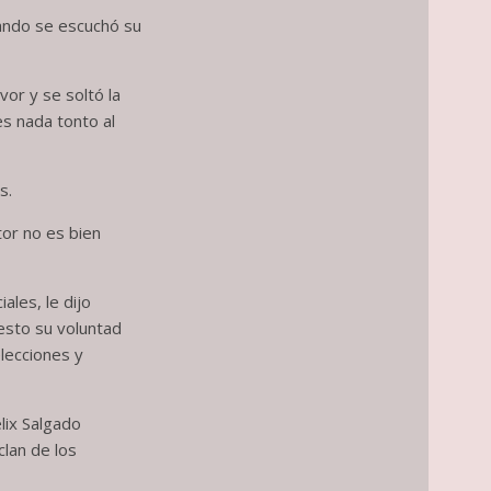
uando se escuchó su
or y se soltó la
es nada tonto al
s.
tor no es bien
les, le dijo
esto su voluntad
elecciones y
lix Salgado
clan de los