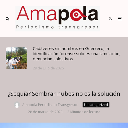
Cadáveres sin nombre: en Guerrero, la
identificación forense solo es una simulación,
denuncian colectivos
29 de julio de 2026
¿Sequía? Sembrar nubes no es la solución
Amapola Periodismo Transgresor
·
Uncategorized
·
28 de marzo de 2023
·
3 Minutos de lectura