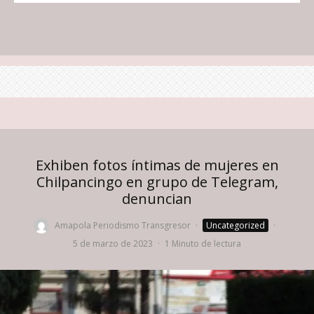
Exhiben fotos íntimas de mujeres en
Chilpancingo en grupo de Telegram,
denuncian
Amapola Periodismo Transgresor
·
Uncategorized
·
5 de marzo de 2023
·
1 Minuto de lectura