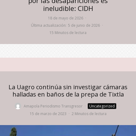
por las desapariciones es
ineludible: CIDH
18 de mayo de 2026
·
Última actualización:
5 de junio de 2026
·
15 Minutos de lectura
La Uagro continúa sin investigar cámaras
halladas en baños de la prepa de Tixtla
Amapola Periodismo Transgresor
·
Uncategorized
·
15 de marzo de 2023
·
2 Minutos de lectura