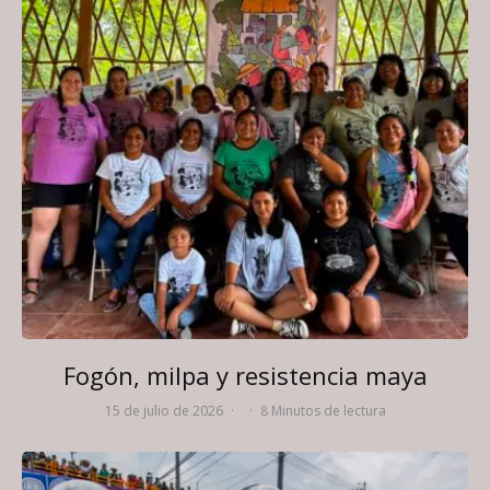
Fogón, milpa y resistencia maya
15 de julio de 2026
·
·
8 Minutos de lectura