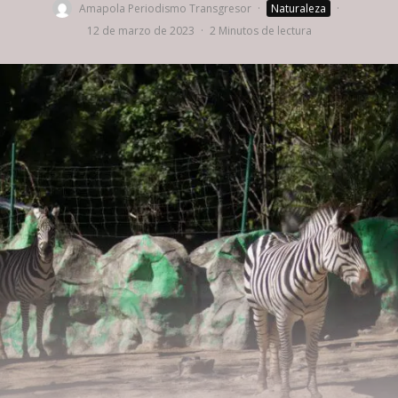
Amapola Periodismo Transgresor
·
Naturaleza
·
12 de marzo de 2023
·
2 Minutos de lectura