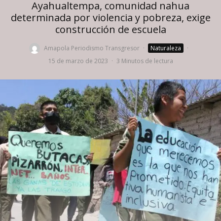
Ayahualtempa, comunidad nahua
determinada por violencia y pobreza, exige
construcción de escuela
Amapola Periodismo Transgresor
·
Naturaleza
·
15 de marzo de 2023
·
3 Minutos de lectura