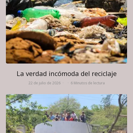
La verdad incómoda del reciclaje
22 de julio de 2026
·
·
6 Minutos de lectura