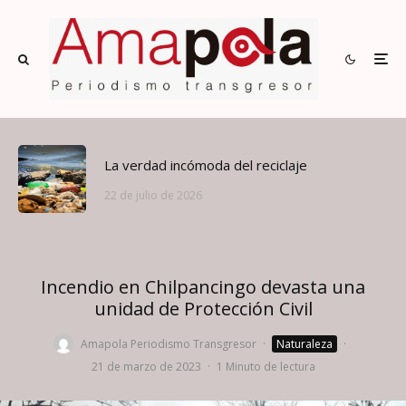
La verdad incómoda del reciclaje
22 de julio de 2026
Incendio en Chilpancingo devasta una
unidad de Protección Civil
Amapola Periodismo Transgresor
·
Naturaleza
·
21 de marzo de 2023
·
1 Minuto de lectura