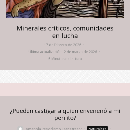
Minerales críticos, comunidades
en lucha
17 de febrero de 2026
·
Última actualización:
2 de marzo de 2026
·
5 Minutos de lectura
¿Pueden castigar a quien envenenó a mi
perrito?
Amapola Periodismo Transgresor
·
Naturaleza
·