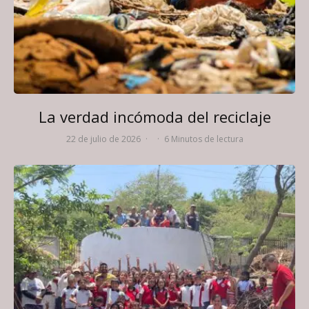
La verdad incómoda del reciclaje
22 de julio de 2026
·
·
6 Minutos de lectura