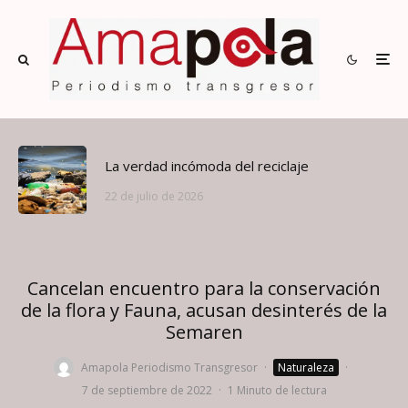
La verdad incómoda del reciclaje
22 de julio de 2026
Cancelan encuentro para la conservación
de la flora y Fauna, acusan desinterés de la
Semaren
Amapola Periodismo Transgresor
·
Naturaleza
·
7 de septiembre de 2022
·
1 Minuto de lectura