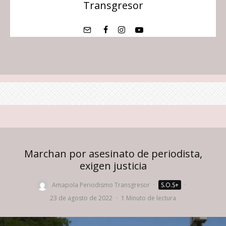
Transgresor
Marchan por asesinato de periodista,
exigen justicia
Amapola Periodismo Transgresor
·
S.O.S+
·
23 de agosto de 2022
·
1 Minuto de lectura