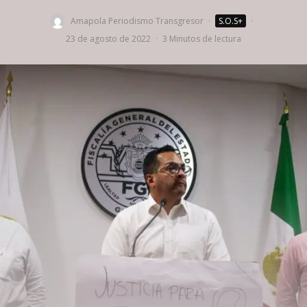
Amapola Periodismo Transgresor
·
S.O.S+
·
23 de agosto de 2022
·
3 Minutos de lectura