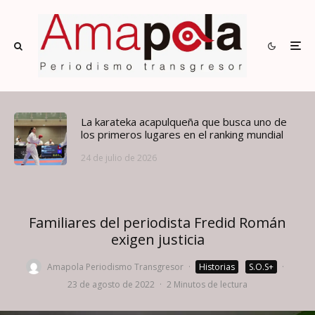
La karateka acapulqueña que busca uno de
los primeros lugares en el ranking mundial
24 de julio de 2026
Familiares del periodista Fredid Román
exigen justicia
Amapola Periodismo Transgresor
·
Historias
S.O.S+
·
23 de agosto de 2022
·
2 Minutos de lectura