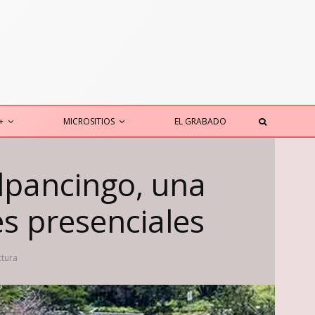
+
MICROSITIOS
EL GRABADO
ilpancingo, una
es presenciales
ctura