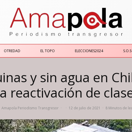
OTREDAD
EL TOPO
ELECCIONES2024
S.O.S
uinas y sin agua en Ch
la reactivación de clas
Amapola Periodismo Transgresor
·
·
12 de julio de 2021
·
8 Minutos de le