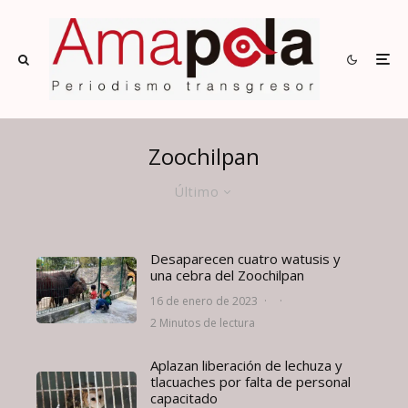
Zoochilpan
Último
Desaparecen cuatro watusis y
una cebra del Zoochilpan
16 de enero de 2023
·
·
2 Minutos de lectura
Aplazan liberación de lechuza y
tlacuaches por falta de personal
capacitado