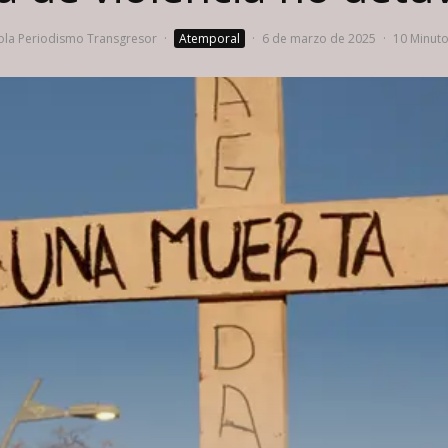
la Periodismo Transgresor
·
Atemporal
·
6 de marzo de 2025
·
10 Minuto