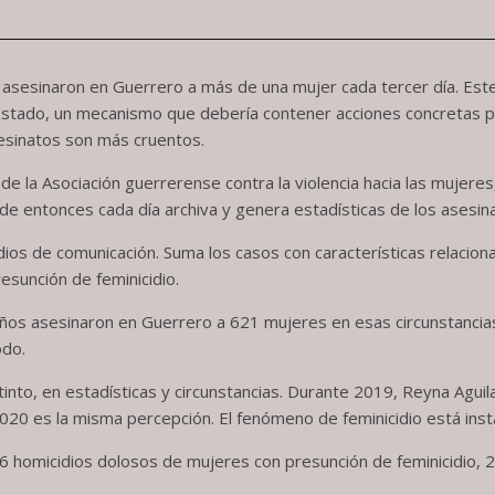
asesinaron en Guerrero a más de una mujer cada tercer día. Este e
estado, un mecanismo que debería contener acciones concretas par
sesinatos son más cruentos.
de la Asociación guerrerense contra la violencia hacia las mujeres
esde entonces cada día archiva y genera estadísticas de los asesi
ios de comunicación. Suma los casos con características relacionad
sunción de feminicidio.
ños asesinaron en Guerrero a 621 mujeres en esas circunstancia
odo.
nto, en estadísticas y circunstancias. Durante 2019, Reyna Aguilar
2020 es la misma percepción. El fenómeno de feminicidio está ins
 homicidios dolosos de mujeres con presunción de feminicidio, 