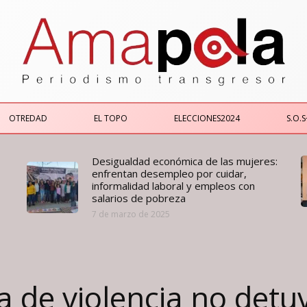
OTREDAD
EL TOPO
ELECCIONES2024
S.O.S
Desigualdad económica de las mujeres:
enfrentan desempleo por cuidar,
informalidad laboral y empleos con
salarios de pobreza
7 de marzo de 2025
a de violencia no detu