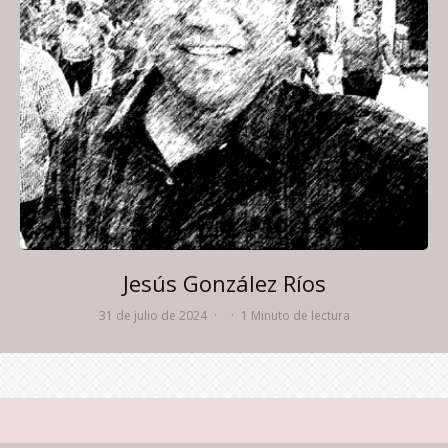
Jesús González Ríos
31 de julio de 2024
·
·
1 Minuto de lectura
Jaime Dámaso Solís
Amapola Periodismo Transgresor
·
Candidatos
·
31 de julio de 2024
·
1 Minuto de lectura