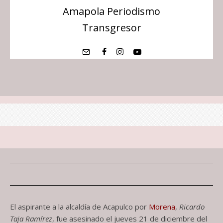
Amapola Periodismo
Transgresor
Ricardo Taja Ramírez
Amapola Periodismo Transgresor
·
Candidatos
·
31 de julio de 2024
·
1 Minuto de lectura
El aspirante a la alcaldía de Acapulco por
Morena
,
Ricardo
Taja Ramírez
, fue asesinado el jueves 21 de diciembre del