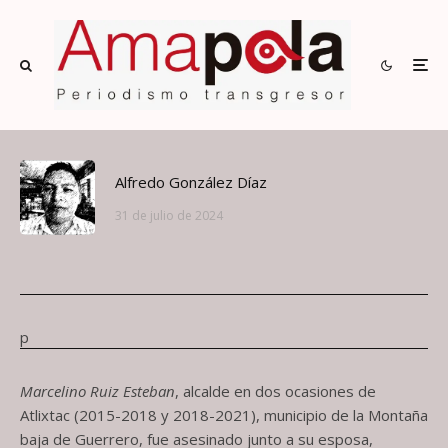
Marcelino Ruiz Esteban
Alfredo González Díaz
31 de julio de 2024
Amapola Periodismo Transgresor
·
Candidatos
·
31 de julio de 2024
·
1 Minuto de lectura
p
Marcelino Ruiz Esteban
, alcalde en dos ocasiones de
Atlixtac (2015-2018 y 2018-2021), municipio de la Montaña
baja de Guerrero, fue asesinado junto a su esposa,