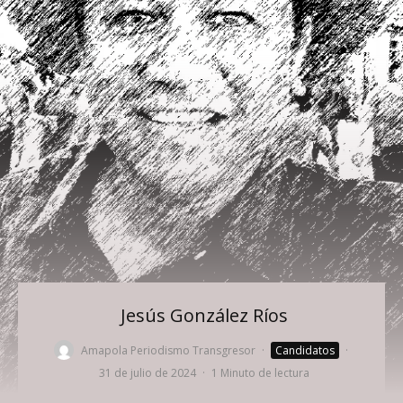
Jesús González Ríos
Amapola Periodismo Transgresor
·
Candidatos
·
31 de julio de 2024
·
1 Minuto de lectura