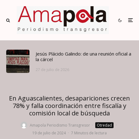
Jesús Plácido Galindo: de una reunión oficial a
la cárcel
27 de julio de 2026
En Aguascalientes, desapariciones crecen
78% y falla coordinación entre fiscalía y
comisión local de búsqueda
Amapola Periodismo Transgresor
·
Otredad
·
19 de julio de 2024
·
7 Minutos de lectura