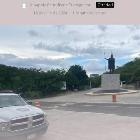
Amapola Periodismo Transgresor
·
Otredad
·
18 de julio de 2024
·
1 Minuto de lectura