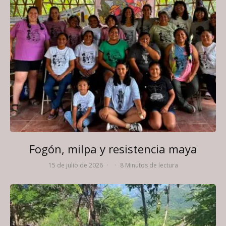
Fogón, milpa y resistencia maya
15 de julio de 2026
·
·
8 Minutos de lectura