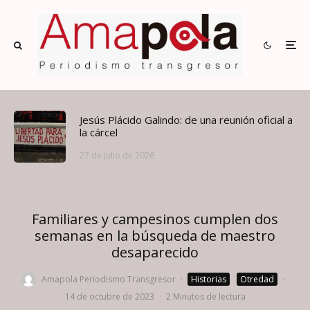
Jesús Plácido Galindo: de una reunión oficial a
la cárcel
27 de julio de 2026
Familiares y campesinos cumplen dos
semanas en la búsqueda de maestro
desaparecido
Amapola Periodismo Transgresor
·
Historias
Otredad
·
14 de octubre de 2023
·
2 Minutos de lectura