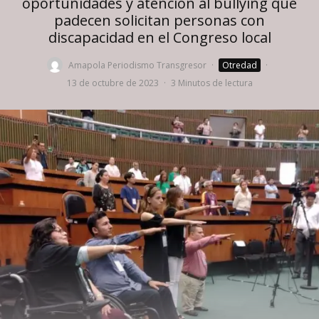
oportunidades y atención al bullying que
padecen solicitan personas con
discapacidad en el Congreso local
Amapola Periodismo Transgresor
·
Otredad
·
13 de octubre de 2023
·
3 Minutos de lectura