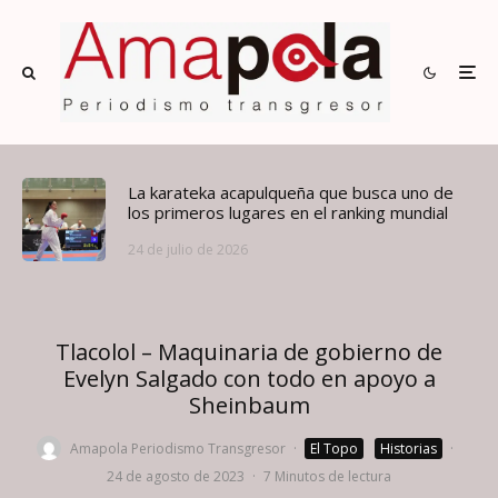
La karateka acapulqueña que busca uno de
los primeros lugares en el ranking mundial
24 de julio de 2026
Tlacolol – Maquinaria de gobierno de
Evelyn Salgado con todo en apoyo a
Sheinbaum
Amapola Periodismo Transgresor
·
El Topo
Historias
·
24 de agosto de 2023
·
7 Minutos de lectura