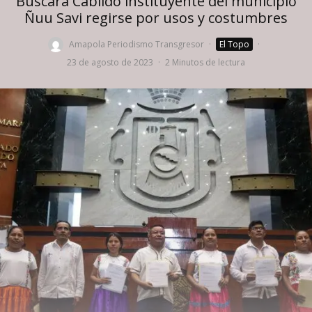
Buscará Cabildo instituyente del municipio
Ñuu Savi regirse por usos y costumbres
Amapola Periodismo Transgresor
·
El Topo
·
23 de agosto de 2023
·
2 Minutos de lectura