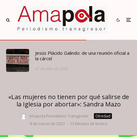
Jesús Plácido Galindo: de una reunión oficial a
la cárcel
27 de julio de 2026
«Las mujeres no tienen por qué salirse de
la Iglesia por abortar»: Sandra Mazo
Amapola Periodismo Transgresor
·
Otredad
·
8 de marzo de 2023
·
13 Minutos de lectura