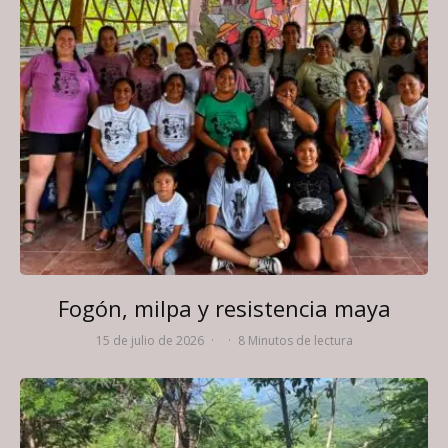
Fogón, milpa y resistencia maya
15 de julio de 2026
·
·
8 Minutos de lectura