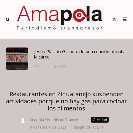
Jesús Plácido Galindo: de una reunión oficial a
la cárcel
27 de julio de 2026
Restaurantes en Zihuatanejo suspenden
actividades porque no hay gas para cocinar
los alimentos
Amapola Periodismo Transgresor
·
Otredad
·
9 de febrero de 2023
·
1 Minuto de lectura