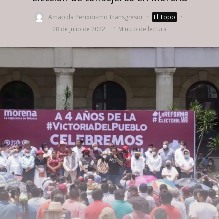
Amapola Periodismo Transgresor
·
El Topo
·
28 de julio de 2022
·
1 Minuto de lectura