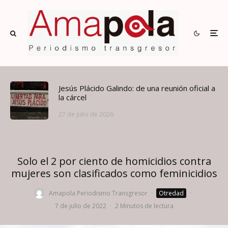
Jesús Plácido Galindo: de una reunión oficial a
la cárcel
27 de julio de 2026
Solo el 2 por ciento de homicidios contra
mujeres son clasificados como feminicidios
Amapola Periodismo Transgresor
·
Otredad
·
7 de julio de 2022
·
2 Minutos de lectura