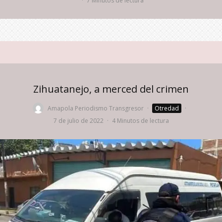
·
7 Minutos de lectura
Zihuatanejo, a merced del crimen
Amapola Periodismo Transgresor
·
Otredad
·
7 de julio de 2022
·
4 Minutos de lectura