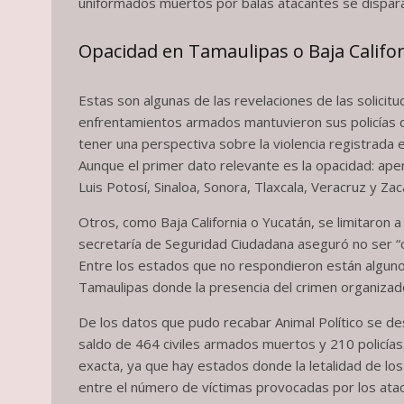
uniformados muertos por balas atacantes se dispara:
Opacidad en Tamaulipas o Baja Califo
Estas son algunas de las revelaciones de las solicit
enfrentamientos armados mantuvieron sus policías d
tener una perspectiva sobre la violencia registrada e
Aunque el primer dato relevante es la opacidad: ape
Luis Potosí, Sinaloa, Sonora, Tlaxcala, Veracruz y Za
Otros, como Baja California o Yucatán, se limitaron
secretaría de Seguridad Ciudadana aseguró no ser “
Entre los estados que no respondieron están alguno
Tamaulipas donde la presencia del crimen organizado
De los datos que pudo recabar Animal Político se d
saldo de 464 civiles armados muertos y 210 policías.
exacta, ya que hay estados donde la letalidad de los
entre el número de víctimas provocadas por los ataca