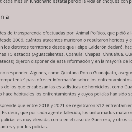
 cada mes un funcionario estatal perdió la vida en choques con 
rnia
udes de transparencia efectuadas por Animal Político, que pidió a
esde 2006, cuántos atacantes murieron o resultaron heridos y cuá
n los distintos territorios desde que Felipe Calderón declaró, hac
nas 15 estados (Aguascalientes, Coahuila, Chiapas, Chihuahua, Gue
catecas) dijeron disponer de esta información y en la mayoría de l
 a no responder. Algunos, como Quintana Roo o Guanajuato, asegu
competente” para ofrecer información sobre los enfrentamientos 
s de los que encabezan las estadísticas de homicidios, como Guan
 hace habituales los enfrentamientos y cuyos policías han sido 
esprende que entre 2018 y 2021 se registraron 812 enfrentamien
 Es decir, que por cada agente fallecido, los uniformados mataro
 policías es muy elevada, como en el caso de Guerrero, y otros c
ntes y por los policías.