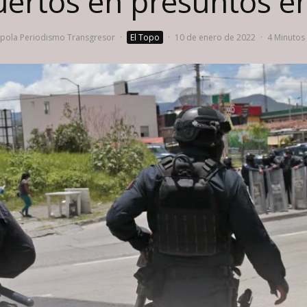
ertos en presuntos e
ola Periodismo Transgresor
·
El Topo
·
10 de enero de 2022
·
4 Minutos 