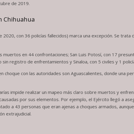
ctubre de 2019.
en Chihuahua
020, con 36 policías fallecidos) marca una excepción. Se trata d
cías muertos en 44 confrontaciones; San Luis Potosí, con 17 presu
sin registro de enfrentamientos y Sinaloa, con 5 civiles y 1 poli
 choque con las autoridades son Aguascalientes, donde una persona
tarías impide realizar un mapeo más claro sobre muertos y enfre
 causadas por sus elementos. Por ejemplo, el Ejército llegó a as
atado a 43 personas que eran ajenas a choques armados, aunque u
n extrajudicial.