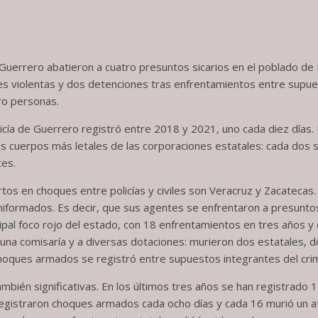
e Guerrero abatieron a cuatro presuntos sicarios en el poblado de
es violentas y dos detenciones tras enfrentamientos entre supues
tro personas.
cía de Guerrero registró entre 2018 y 2021, uno cada diez días.
s cuerpos más letales de las corporaciones estatales: cada dos 
tes.
os en choques entre policías y civiles son Veracruz y Zacatecas
niformados. Es decir, que sus agentes se enfrentaron a presunto
pal foco rojo del estado, con 18 enfrentamientos en tres años y
na comisaría y a diversas dotaciones: murieron dos estatales, do
oques armados se registró entre supuestos integrantes del crim
ambién significativas. En los últimos tres años se han registrado
registraron choques armados cada ocho días y cada 16 murió un at