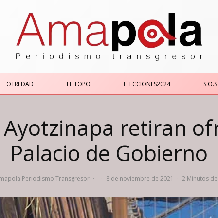
OTREDAD
EL TOPO
ELECCIONES2024
S.O.S
 Ayotzinapa retiran of
Palacio de Gobierno
mapola Periodismo Transgresor
·
·
8 de noviembre de 2021
·
2 Minutos de