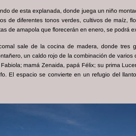
irando de esta explanada, donde juega un niño monta
 de diferentes tonos verdes, cultivos de maíz, flore
 matas de amapola que florecerán en enero, se podrá 
comal sale de la cocina de madera, donde tres ga
añero, un caldo rojo de la combinación de varios chil
na, Fabiola; mamá Zenaida, papá Félix; su prima Luc
. El espacio se convierte en un refugio del llant