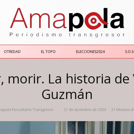
OTREDAD
EL TOPO
ELECCIONES2024
S.O.S
r, morir. La historia de 
Guzmán
apola Periodismo Transgresor
·
·
21 de diciembre de 2020
·
21 Minutos de