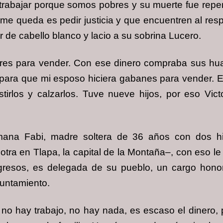
trabajar porque somos pobres y su muerte fue repent
 me queda es pedir justicia y que encuentren al re
tor de cabello blanco y lacio a su sobrina Lucero.
res para vender. Con ese dinero compraba sus huara
para que mi esposo hiciera gabanes para vender. El
irlos y calzarlos. Tuve nueve hijos, por eso Vict
ana Fabi, madre soltera de 36 años con dos hijo
tra en Tlapa, la capital de la Montaña–, con eso l
ngresos, es delegada de su pueblo, un cargo hon
yuntamiento.
í no hay trabajo, no hay nada, es escaso el dinero