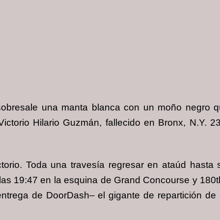
sobresale una manta blanca con un moño negro qu
ictorio Hilario Guzmán, fallecido en Bronx, N.Y. 2
torio. Toda una travesía regresar en ataúd hasta s
a las 19:47 en la esquina de Grand Concourse y 180t
 entrega de DoorDash– el gigante de repartición d