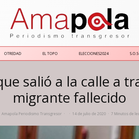
OTREDAD
EL TOPO
ELECCIONES2024
S.O.S
ue salió a la calle a 
migrante fallecido
Amapola Periodismo Transgresor
·
·
14 de julio de 2020
·
7 Minutos de le