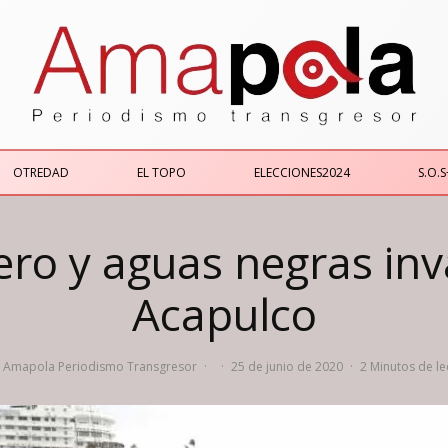
OTREDAD
EL TOPO
ELECCIONES2024
S.O.S
ero y aguas negras inv
Acapulco
Amapola Periodismo Transgresor
·
·
25 de junio de 2020
·
2 Minutos de le