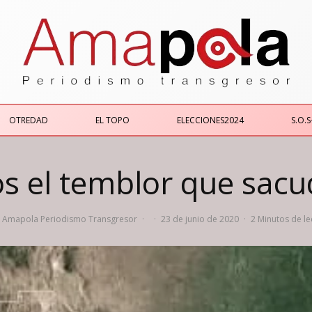
OTREDAD
EL TOPO
ELECCIONES2024
S.O.S
os el temblor que sacu
Amapola Periodismo Transgresor
·
·
23 de junio de 2020
·
2 Minutos de le