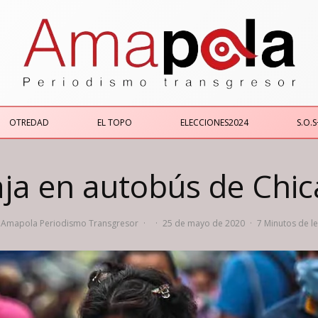
OTREDAD
EL TOPO
ELECCIONES2024
S.O.S
aja en autobús de Chic
Amapola Periodismo Transgresor
·
·
25 de mayo de 2020
·
7 Minutos de l