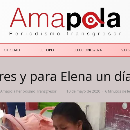
OTREDAD
EL TOPO
ELECCIONES2024
S.O.S
res y para Elena un d
Amapola Periodismo Transgresor
·
·
10 de mayo de 2020
·
6 Minutos de l