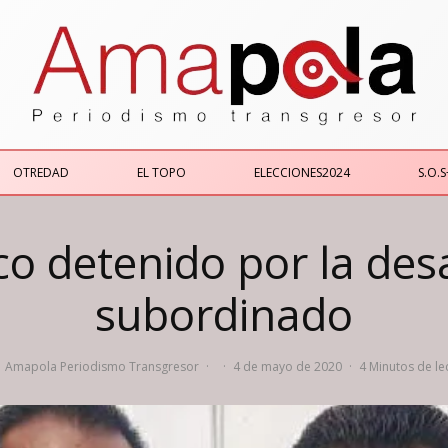
OTREDAD
EL TOPO
ELECCIONES2024
S.O.S
o detenido por la des
subordinado
Amapola Periodismo Transgresor
·
·
4 de mayo de 2020
·
4 Minutos de le