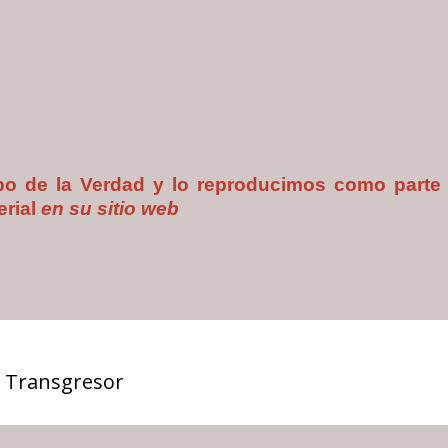
uipo de la Verdad y lo reproducimos como parte
erial
en su
sitio web
 Transgresor