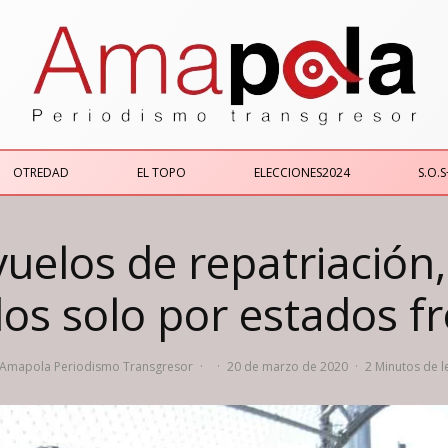
OTREDAD
EL TOPO
ELECCIONES2024
S.O.S
uelos de repatriación,
os solo por estados fr
Amapola Periodismo Transgresor
·
·
20 de marzo de 2020
·
2 Minutos de l