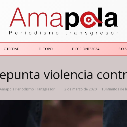
OTREDAD
EL TOPO
ELECCIONES2024
S.O.S
repunta violencia cont
Amapola Periodismo Transgresor
·
·
2 de marzo de 2020
·
10 Minutos de l