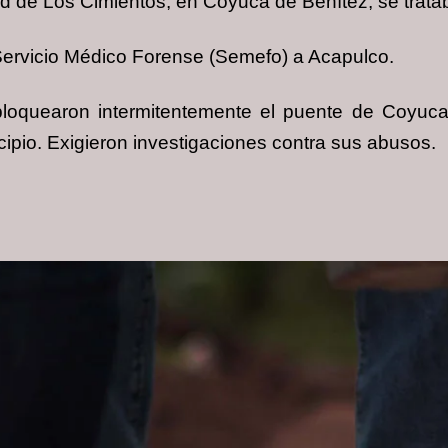
ad de Los Cimientos, en Coyuca de Benítez, se tratab
 Servicio Médico Forense (Semefo) a Acapulco.
loquearon intermitentemente el puente de Coyuca 
cipio. Exigieron investigaciones contra sus abusos.