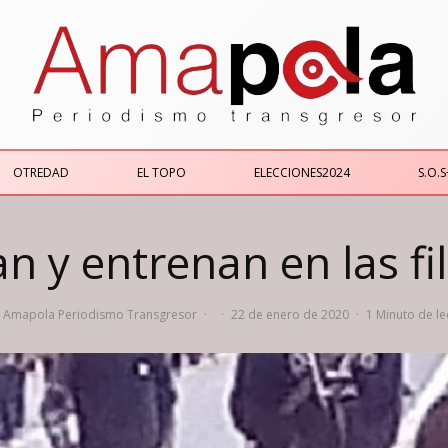
OTREDAD
EL TOPO
ELECCIONES2024
S.O.S
 y entrenan en las fil
Amapola Periodismo Transgresor
·
·
22 de enero de 2020
·
1 Minuto de le