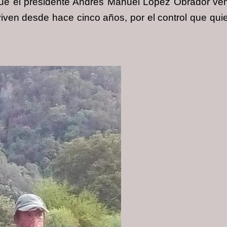
ue el presidente Andrés Manuel López Obrador veng
iven desde hace cinco años, por el control que quiere