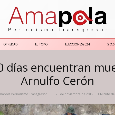
OTREDAD
EL TOPO
ELECCIONES2024
S.O.S
 días encuentran muer
Arnulfo Cerón
mapola Periodismo Transgresor
·
·
20 de noviembre de 2019
·
1 Minuto de