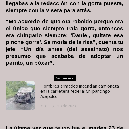
llegabas a la redacción con la gorra puesta,
siempre con la visera para atrás.
“Me acuerdo de que era rebelde porque era
el único que siempre traía gorra, entonces
era chingarlo siempre: ‘Daniel, quítate esa
pinche gorra’. Se moría de la risa”, cuenta tu
jefe. “Un día antes (del asesinato) nos
presumió que acababa de adoptar un
perrito, un bóxer”.
Ver también
Hombres armados incendian camioneta
en la carretera federal Chilpancingo-
Acapulco
30 de agosto de 2023
La última vez que te vio fue el martes 23 de