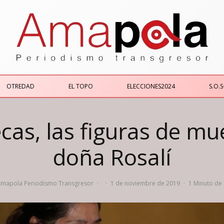
OTREDAD
EL TOPO
ELECCIONES2024
S.O.S
as, las figuras de mu
doña Rosalí
mapola Periodismo Transgresor
·
·
1 de noviembre de 2019
·
1 Minuto de 