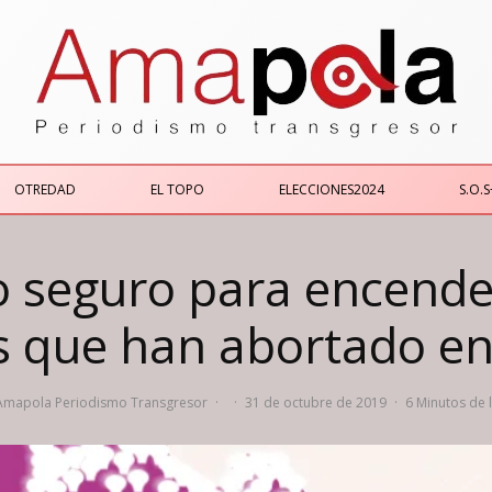
OTREDAD
EL TOPO
ELECCIONES2024
S.O.S
io seguro para encender
s que han abortado en
Amapola Periodismo Transgresor
·
·
31 de octubre de 2019
·
6 Minutos de 