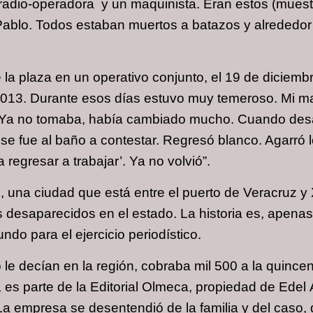
a radio-operadora y un maquinista. Eran estos (muestra
 Pablo. Todos estaban muertos a batazos y alrededo
 la plaza en un operativo conjunto, el 19 de diciem
2013. Durante esos días estuvo muy temeroso. Mi mad
a’. Ya no tomaba, había cambiado mucho. Cuando d
 se fue al baño a contestar. Regresó blanco. Agarró 
regresar a trabajar’. Ya no volvió”.
l, una ciudad que está entre el puerto de Veracruz 
s desaparecidos en el estado. La historia es, apenas
ndo para el ejercicio periodístico.
 le decían en la región, cobraba mil 500 a la quince
es parte de la Editorial Olmeca, propiedad de Edel Ál
 La empresa se desentendió de la familia y del caso,