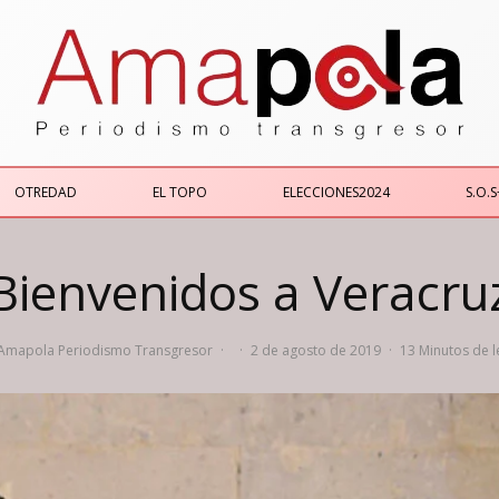
OTREDAD
EL TOPO
ELECCIONES2024
S.O.S
Bienvenidos a Veracru
Amapola Periodismo Transgresor
·
·
2 de agosto de 2019
·
13 Minutos de l