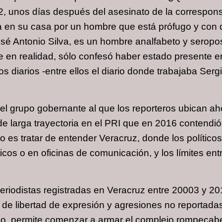
2, unos días después del asesinato de la correspon
a en su casa por un hombre que está prófugo y con qu
osé Antonio Silva, es un hombre analfabeto y seropos
en realidad, sólo confesó haber estado presente en e
 diarios -entre ellos el diario donde trabajaba Sergio
o del grupo gobernante al que los reporteros ubican 
 de larga trayectoria en el PRI que en 2016 contendió
jo es tratar de entender Veracruz, donde los polític
cos o en oficinas de comunicación, y los límites ent
riodistas registradas en Veracruz entre 20003 y 2016
 de libertad de expresión y agresiones no reportada
ado, permite comenzar a armar el complejo rompecabe